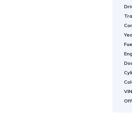
Dri
Tra
Con
Yea
Fue
Eng
Doo
Cyl
Col
VIN
Off