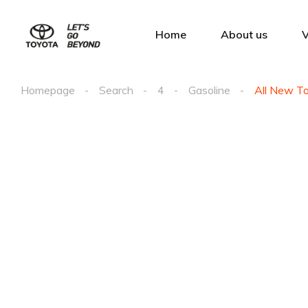
Home
About us
V
Homepage
Search
4
Gasoline
All New To