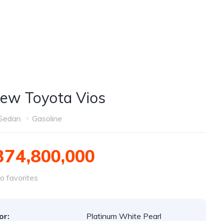
New Toyota Vios
Sedan
Gasoline
374,800,000
o favorites
or:
Platinum White Pearl