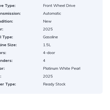
ve Type:
Front Wheel Drive
nsmission:
Automatic
dition:
New
r:
2025
l Type:
Gasoline
ine Size:
1.5L
rs:
4-door
inders:
4
or:
Platinum White Pearl
:
2025
er Type:
Ready Stock