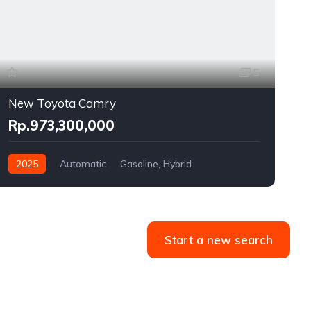
5
New Toyota Camry
N
Rp.973,300,000
2025
Automatic
Gasoline, Hybrid
Front Wheel Drive
F
Start a new search