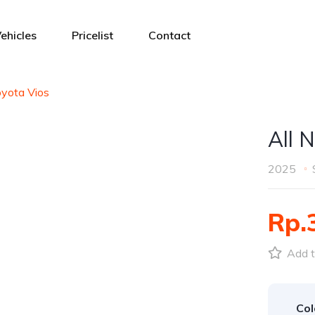
ehicles
Pricelist
Contact
yota Vios
All 
2025
Rp.
Add t
Col