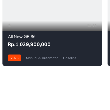
10
All New GR 86
Rp.1,029,900,000
2025
Manual & Automatic
Gasoline
Rear Wheel Drive