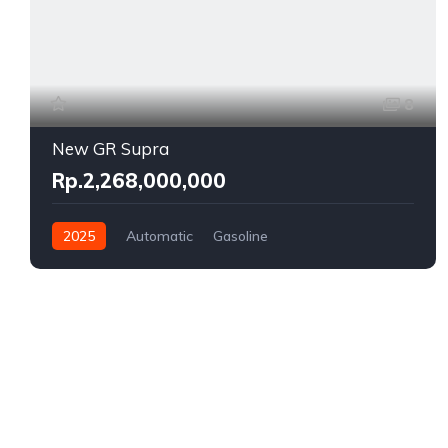
8
New GR Supra
Rp.2,268,000,000
2025
Automatic
Gasoline
Rear Wheel Drive