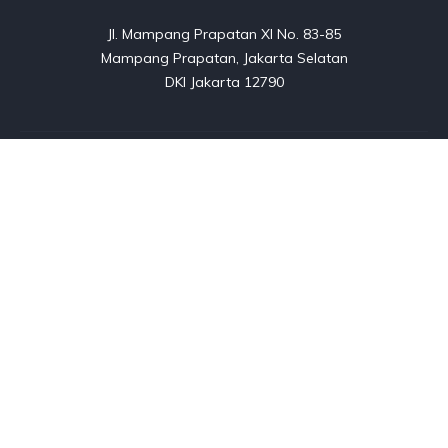
Jl. Mampang Prapatan XI No. 83-85

Mampang Prapatan, Jakarta Selatan

DKI Jakarta 12790
Listings
Blog
FAQ
About us
Contact
Copyright © 2025. All rights reserved.