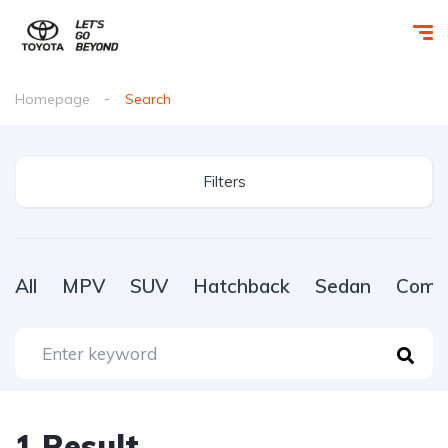
Homepage
Search
Filters
All
MPV
SUV
Hatchback
Sedan
Comme
1
Result