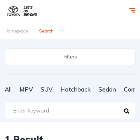
Homepage
Search
Filters
All
MPV
SUV
Hatchback
Sedan
Comme
1
Result