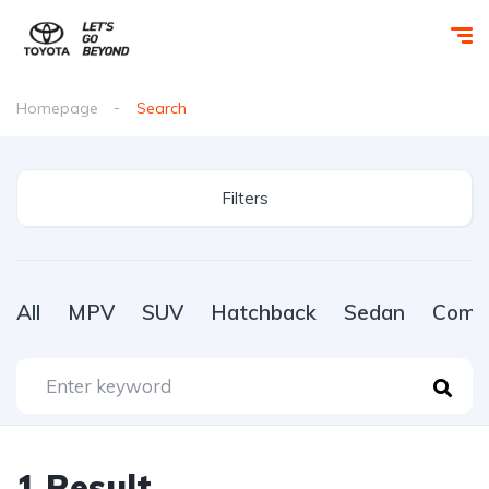
Homepage
Search
Filters
All
MPV
SUV
Hatchback
Sedan
Comme
1
Result