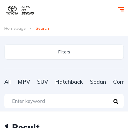
Homepage
Search
Filters
All
MPV
SUV
Hatchback
Sedan
Comme
1
Result