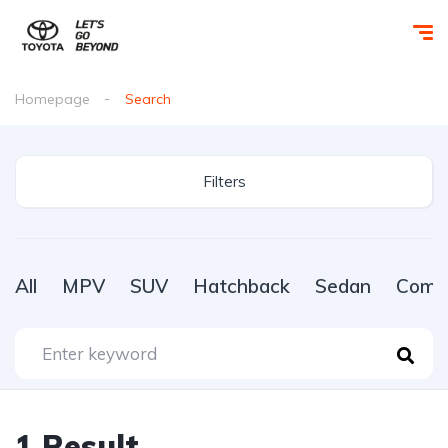
Homepage
Search
Filters
All
MPV
SUV
Hatchback
Sedan
Comme
1
Result