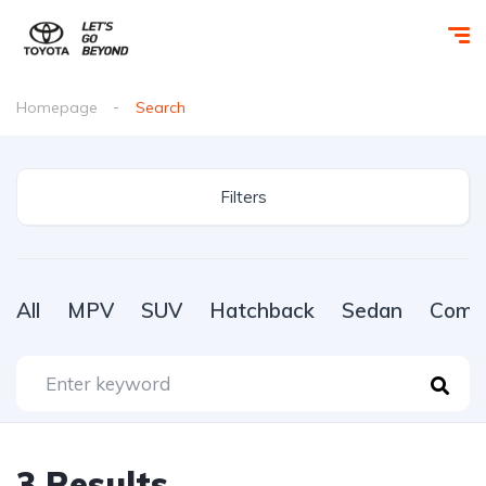
Homepage
Search
Filters
All
MPV
SUV
Hatchback
Sedan
Comme
3
Results