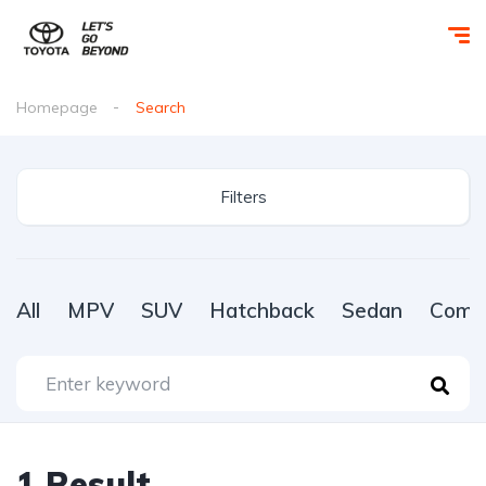
Homepage
Search
Filters
All
MPV
SUV
Hatchback
Sedan
Comme
1
Result