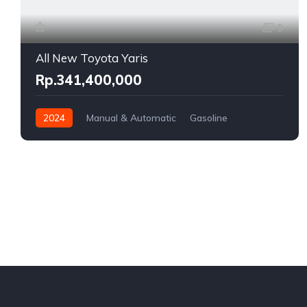
9
All New Toyota Yaris
Rp.341,400,000
2024
Manual & Automatic
Gasoline
Front Wheel Drive