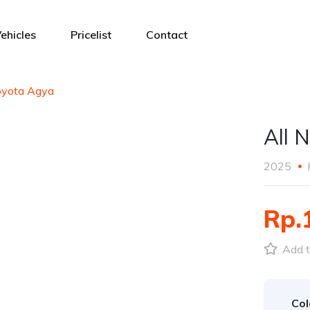
ehicles
Pricelist
Contact
oyota Agya
All 
2025
Rp.
Add t
Col