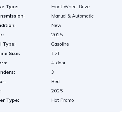
ve Type:
Front Wheel Drive
nsmission:
Manual & Automatic
dition:
New
r:
2025
l Type:
Gasoline
ine Size:
1.2L
rs:
4-door
inders:
3
or:
Red
:
2025
er Type:
Hot Promo