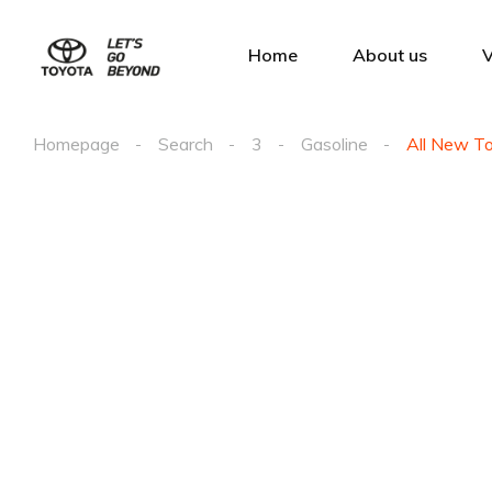
Home
About us
V
Homepage
Search
3
Gasoline
All New T