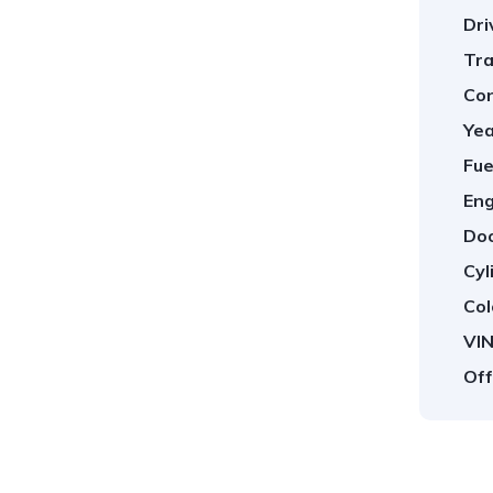
Dri
Tra
Con
Yea
Fue
Eng
Doo
Cyl
Col
VIN
Off