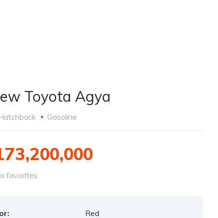
New Toyota Agya
Hatchback
Gasoline
173,200,000
o favorites
or:
Red